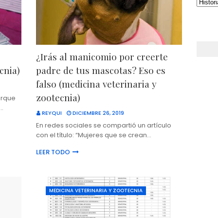
¿Irás al manicomio por creerte
cnia)
padre de tus mascotas? Eso es
falso (medicina veterinaria y
zootecnia)
orque
i…
REYQUI
DICIEMBRE 26, 2019
En redes sociales se compartió un artículo
con el título: “Mujeres que se crean…
LEER TODO
MEDICINA VETERINARIA Y ZOOTECNIA