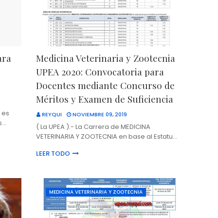
ara
Medicina Veterinaria y Zootecnia
UPEA 2020: Convocatoria para
Docentes mediante Concurso de
Méritos y Examen de Suficiencia
 es
REYQUI
NOVIEMBRE 09, 2019
s…
( La UPEA ).- La Carrera de MEDICINA
VETERINARIA Y ZOOTECNIA en base al Estatu…
LEER TODO
MEDICINA VETERINARIA Y ZOOTECNIA