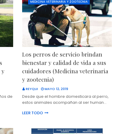
MEDICINA VETERINARIA Y ZOOTECNIA
Los perros de servicio brindan
s
bienestar y calidad de vida a sus
 y
cuidadores (Medicina veterinaria
y zootecnia)
REYQUI
MAYO 12, 2019
años de
Desde que el hombre domesticara al perro,
…
estos animales acompañan al ser human…
LEER TODO