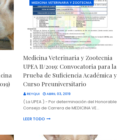
MEDICINA VETERINARIA Y ZOOTECNIA
n
Medicina Veterinaria y Zootecnia
UPEA II/2019: Convocatoria para la
icina
Prueba de Suficiencia Académica y
019)
Curso Preuniversitario
REYQUI
ABRIL 03, 2019
( La UPEA ).- Por determinación del Honorable
Consejo de Carrera de MEDICINA VE…
LEER TODO