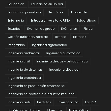
Educación
Educación en Bolivia
Educación parvularia
Electrónica
Emprender
Enfermería
Entrada Universitaria UPEA
Estadísticas
Estudios
Examen de grado
Exámenes
Física
Gestión turística y hotelera
Historia
Historias
Infografías
Ingeniería agronómica
Ingeniería ambiental
Ingeniería autotrónica
Ingeniería civil
Ingeniería de gas y petroquímica
Ingeniería de sistemas
Ingeniería eléctrica
Ingeniería electrónica
Ingeniería en producción empresarial
Ingeniería en Zootecnia e Industria Pecuaria
Ingeniería textil
Institutos
Investigación
La UPEA
Lingüística e idiomas
Maestrías
Matemática