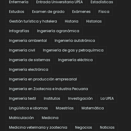
Enfermería
Entrada Universitaria UPEA
Estadísticas
Estudios
Examen de grado
Exámenes
Física
Gestión turística y hotelera
Historia
Historias
Infografías
Ingeniería agronómica
Ingeniería ambiental
Ingeniería autotrónica
Ingeniería civil
Ingeniería de gas y petroquímica
Ingeniería de sistemas
Ingeniería eléctrica
Ingeniería electrónica
Ingeniería en producción empresarial
Ingeniería en Zootecnia e Industria Pecuaria
Ingeniería textil
Institutos
Investigación
La UPEA
Lingüística e idiomas
Maestrías
Matemática
Matriculación
Medicina
Medicina veterinaria y zootecnia
Negocios
Noticias