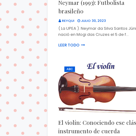
Neymar (1993): Futbolista
brasileño
REYQUI
JULIO 30, 2023
( La UPEA ). Neymar da Silva Santos Jún
nació en Mogi das Cruzes el 5 de f…
LEER TODO
ABC
El violín: Conociendo ese clá
instrumento de cuerda