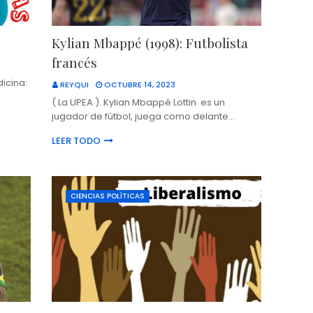
Kylian Mbappé (1998): Futbolista
francés
icina:
REYQUI
OCTUBRE 14, 2023
( La UPEA ). Kylian Mbappé Lottin es un
jugador de fútbol, juega como delante…
LEER TODO
CIENCIAS POLÍTICAS