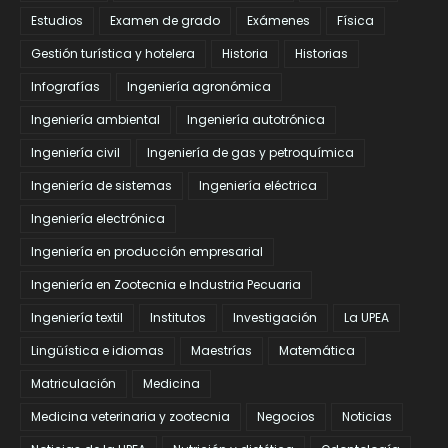
Estudios
Examen de grado
Exámenes
Física
Gestión turística y hotelera
Historia
Historias
Infografías
Ingeniería agronómica
Ingeniería ambiental
Ingeniería autotrónica
Ingeniería civil
Ingeniería de gas y petroquímica
Ingeniería de sistemas
Ingeniería eléctrica
Ingeniería electrónica
Ingeniería en producción empresarial
Ingeniería en Zootecnia e Industria Pecuaria
Ingeniería textil
Institutos
Investigación
La UPEA
Lingüística e idiomas
Maestrías
Matemática
Matriculación
Medicina
Medicina veterinaria y zootecnia
Negocios
Noticias