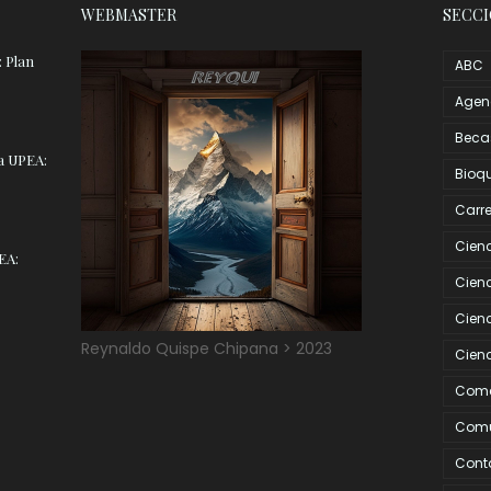
WEBMASTER
SECC
 Plan
ABC
Age
Beca
ra UPEA:
Bioq
Carre
Cien
EA:
Cienc
Cienc
Reynaldo Quispe Chipana > 2023
Cienc
Come
Comu
Cont