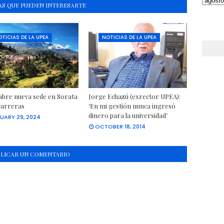
S QUE PUEDEN INTERESARTE
TICIAS DE LA UPEA
NOTICIAS DE LA UPEA
bre nueva sede en Sorata
Jorge Echazú (exrector UPEA):
carreras
‘En mi gestión nunca ingresó
dinero para la universidad’
UARY 29, 2024
OCTOBER 18, 2014
BLICAR UN COMENTARIO