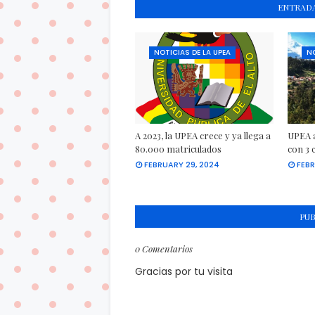
ENTRADA
NOTICIAS DE LA UPEA
NO
A 2023, la UPEA crece y ya llega a
UPEA a
80.000 matriculados
con 3 
FEBRUARY 29, 2024
FEBR
PU
0 Comentarios
Gracias por tu visita