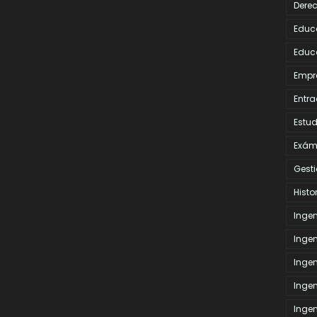
Dere
Educ
Educ
Empr
Entra
Estud
Exám
Gesti
Histo
Inge
Ingen
Ingen
Ingen
Ingen