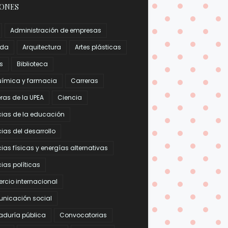
IONES
Administración de empresas
nda
Arquitectura
Artes plásticas
s
Biblioteca
uímica y farmacia
Carreras
ras de la UPEA
Ciencia
cias de la educación
ias del desarrollo
ias físicas y energías alternativas
ias políticas
rcio internacional
nicación social
aduría pública
Convocatorias