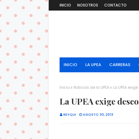
INICIO
NOSOTROS
CONTACTO
INICIO
LA UPEA
CARRERAS
Inicio
Noticias de la UPEA
La UPEA exig
La UPEA exige desco
REYQUI
AGOSTO 30, 2013