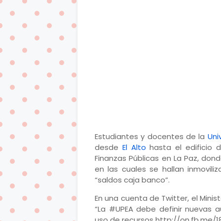
Estudiantes y docentes de la
Uni
desde
El Alto
hasta el edificio 
Finanzas Públicas en La Paz, don
en las cuales se hallan inmovili
“saldos caja banco”.
En una cuenta de Twitter, el Minis
“La #UPEA debe definir nuevas au
uso de recursos http://on.fb.me/18