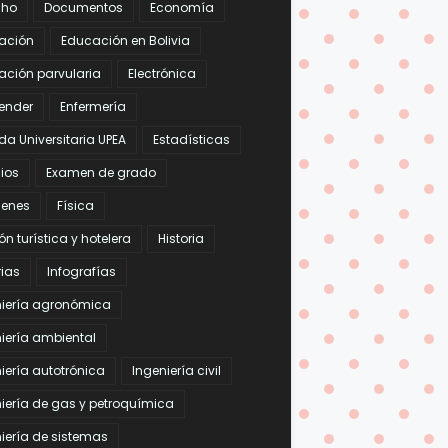
cho
Documentos
Economía
ación
Educación en Bolivia
ación parvularia
Electrónica
ender
Enfermería
da Universitaria UPEA
Estadísticas
ios
Examen de grado
enes
Física
ón turística y hotelera
Historia
rias
Infografías
niería agronómica
iería ambiental
iería autotrónica
Ingeniería civil
iería de gas y petroquímica
iería de sistemas