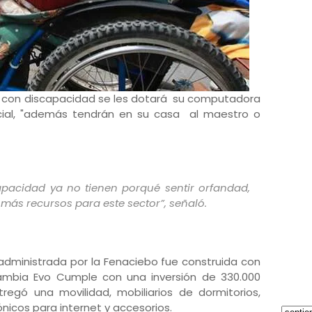
 con discapacidad se les dotará su computadora
cial, "además tendrán en su casa al maestro o
apacidad ya no tienen porqué sentir orfandad,
más recursos para este sector”, señaló.
dministrada por la Fenaciebo fue construida con
Cambia Evo Cumple con una inversión de 330.000
regó una movilidad, mobiliarios de dormitorios,
nicos para internet y accesorios.