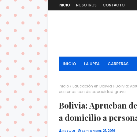
INICIO
NOSOTROS
CONTACTO
INICIO
LA UPEA
CARRERAS
Inicio
Educación en Bolivia
Bolivia: A
personas con discapacidad grave
Bolivia: Aprueban de
a domicilio a person
REYQUI
SEPTIEMBRE 21, 2016