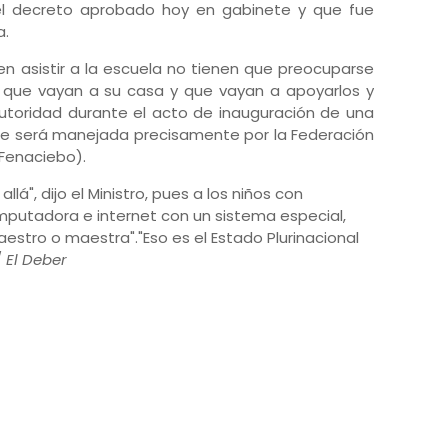
a el decreto aprobado hoy en gabinete y que fue
a.
den asistir a la escuela no tienen que preocuparse
que vayan a su casa y que vayan a apoyarlos y
 autoridad durante el acto de inauguración de una
e será manejada precisamente por la Federación
(Fenaciebo).
", dijo el Ministro, pues a los niños con
mputadora e internet con un sistema especial,
stro o maestra"."Eso es el Estado Plurinacional
/
El Deber