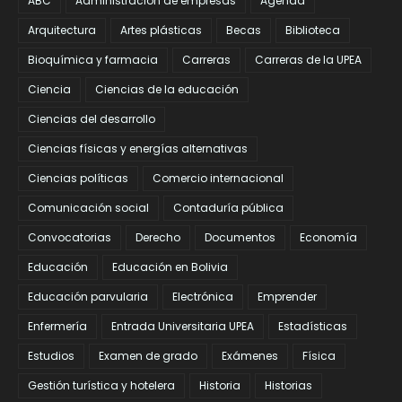
ABC
Administración de empresas
Agenda
Arquitectura
Artes plásticas
Becas
Biblioteca
Bioquímica y farmacia
Carreras
Carreras de la UPEA
Ciencia
Ciencias de la educación
Ciencias del desarrollo
Ciencias físicas y energías alternativas
Ciencias políticas
Comercio internacional
Comunicación social
Contaduría pública
Convocatorias
Derecho
Documentos
Economía
Educación
Educación en Bolivia
Educación parvularia
Electrónica
Emprender
Enfermería
Entrada Universitaria UPEA
Estadísticas
Estudios
Examen de grado
Exámenes
Física
Gestión turística y hotelera
Historia
Historias