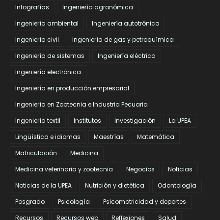
Infografías
Ingeniería agronómica
Ingeniería ambiental
Ingeniería autotrónica
Ingeniería civil
Ingeniería de gas y petroquímica
Ingeniería de sistemas
Ingeniería eléctrica
Ingeniería electrónica
Ingeniería en producción empresarial
Ingeniería en Zootecnia e Industria Pecuaria
Ingeniería textil
Institutos
Investigación
La UPEA
Lingüística e idiomas
Maestrías
Matemática
Matriculación
Medicina
Medicina veterinaria y zootecnia
Negocios
Noticias
Noticias de la UPEA
Nutrición y dietética
Odontología
Posgrado
Psicología
Psicomotricidad y deportes
Recursos
Recursos web
Reflexiones
Salud