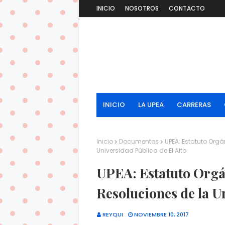
INICIO
NOSOTROS
CONTACTO
INICIO
LA UPEA
CARRERAS
Inicio
Documentos
UPEA: Estatuto Org
Universidad Pública de El Alto
UPEA: Estatuto Orgá
Resoluciones de la U
REYQUI
NOVIEMBRE 10, 2017