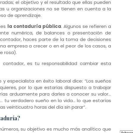
adas; el objetivo y el resultado que ellas pueden
as u organizaciones no se tienen en cuenta a la
eso de aprendizaje.
s es
la contaduría pública
. Algunos se refieren a
ente numérica, de balances o presentación de
r contador, haces parte de la toma de decisiones
una empresa a crecer o en el peor de los casos, a
e rosa).
contador, es tu responsabilidad cambiar esta
.
 y especialista en éxito laboral dice: “Los sueños
ieres, por lo que estarías dispuesto a trabajar
arías arduamente para darles a conocer su valor…
 tu verdadero sueño en la vida… lo que estarías
 veinticuatro horas del día sin parar”.
ntaduría?
 números, su objetivo es mucho más analítico que