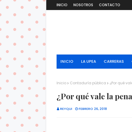
INICIO
NOSOTROS
CONTACTO
INICIO
LA UPEA
CARRERAS
Inicio
Contaduría pública
¿Por qué val
¿Por qué vale la pen
REYQUI
FEBRERO 26, 2018