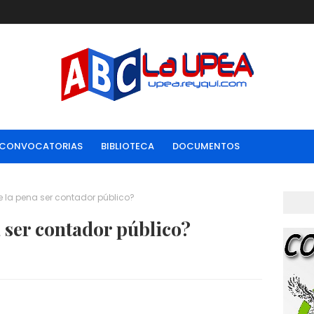
CONVOCATORIAS
BIBLIOTECA
DOCUMENTOS
e la pena ser contador público?
a ser contador público?