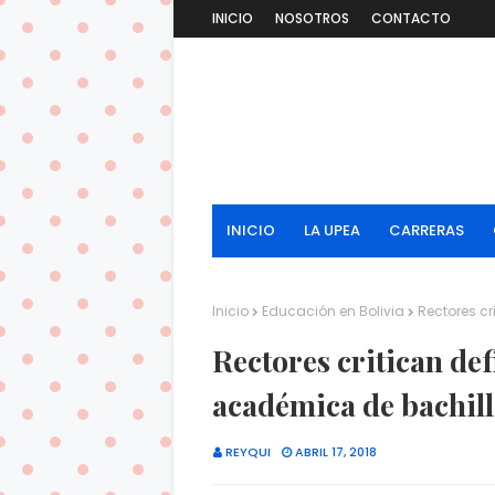
INICIO
NOSOTROS
CONTACTO
INICIO
LA UPEA
CARRERAS
Inicio
Educación en Bolivia
Rectores cr
Rectores critican def
académica de bachill
REYQUI
ABRIL 17, 2018