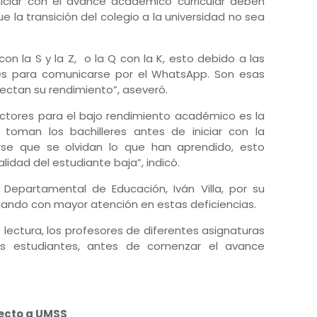
niciar con el avance académico curricular deben
ue la transición del colegio a la universidad no sea
on la S y la Z, o la Q con la K, esto debido a las
nes para comunicarse por el WhatsApp. Son esas
fectan su rendimiento”, aseveró.
ctores para el bajo rendimiento académico es la
oman los bachilleres antes de iniciar con la
irse que se olvidan lo que han aprendido, esto
lidad del estudiante baja”, indicó.
 Departamental de Educación, Iván Villa, por su
jando con mayor atención en estas deficiencias.
lectura, los profesores de diferentes asignaturas
los estudiantes, antes de comenzar el avance
recto a UMSS