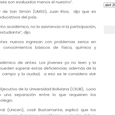
aíses son evaluados menos el nuestro”.
or de San Simón (UMSS), Juan Ríos, dijo que es
ducativos del país.
nto académico, no la asistencia ni la participación,
studiante”, dijo.
antes nuevos ingresan con problemas serios en
a, conocimientos básicos de física, química y
adémico de antes. Los jóvenes ya no leen y la
e pueden superar estas deficiencias; además de la
l campo y la ciudad, a eso se le considera vivir
 Ejecutivo de la Universidad Boliviana (CEUB), Lucio
te una separación entre lo que requieren los
olegio.
tral (Unicen), José Bustamante, explicó que los