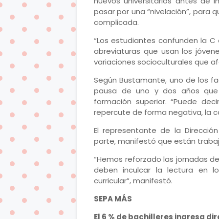
nuevos universitarios antes de i
pasar por una “nivelación”, para q
complicada.
“Los estudiantes confunden la C c
abreviaturas que usan los jóve
variaciones socioculturales que a
Según Bustamante, uno de los fa
pausa de uno y dos años que t
formación superior. “Puede dec
repercute de forma negativa, la ca
El representante de la Dirección
parte, manifestó que están traba
“Hemos reforzado las jornadas de 
deben inculcar la lectura en 
curricular”, manifestó.
SEPA MÁS
El 6 % de bachilleres ingresa di