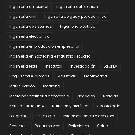
Ingeniería ambiental
Ingeniería autotrónica
Ingeniería civil
Ingeniería de gas y petroquímica
Ingeniería de sistemas
Ingeniería eléctrica
Ingeniería electrónica
Ingeniería en producción empresarial
Ingeniería en Zootecnia e Industria Pecuaria
Ingeniería textil
Institutos
Investigación
La UPEA
Lingüística e idiomas
Maestrías
Matemática
Matriculación
Medicina
Medicina veterinaria y zootecnia
Negocios
Noticias
Noticias de la UPEA
Nutrición y dietética
Odontología
Posgrado
Psicología
Psicomotricidad y deportes
Recursos
Recursos web
Reflexiones
Salud