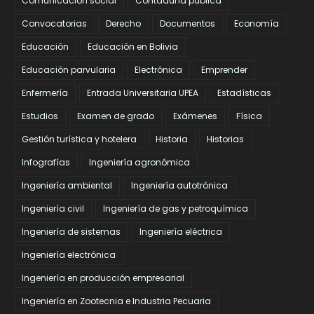
Comunicación social
Contaduría pública
Convocatorias
Derecho
Documentos
Economía
Educación
Educación en Bolivia
Educación parvularia
Electrónica
Emprender
Enfermería
Entrada Universitaria UPEA
Estadísticas
Estudios
Examen de grado
Exámenes
Física
Gestión turística y hotelera
Historia
Historias
Infografías
Ingeniería agronómica
Ingeniería ambiental
Ingeniería autotrónica
Ingeniería civil
Ingeniería de gas y petroquímica
Ingeniería de sistemas
Ingeniería eléctrica
Ingeniería electrónica
Ingeniería en producción empresarial
Ingeniería en Zootecnia e Industria Pecuaria