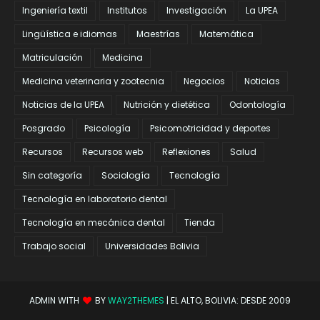
Ingeniería textil
Institutos
Investigación
La UPEA
Lingüística e idiomas
Maestrías
Matemática
Matriculación
Medicina
Medicina veterinaria y zootecnia
Negocios
Noticias
Noticias de la UPEA
Nutrición y dietética
Odontología
Posgrado
Psicología
Psicomotricidad y deportes
Recursos
Recursos web
Reflexiones
Salud
Sin categoría
Sociología
Tecnología
Tecnología en laboratorio dental
Tecnología en mecánica dental
Tienda
Trabajo social
Universidades Bolivia
ADMIN WITH
BY
WAY2THEMES
| EL ALTO, BOLIVIA: DESDE 2009