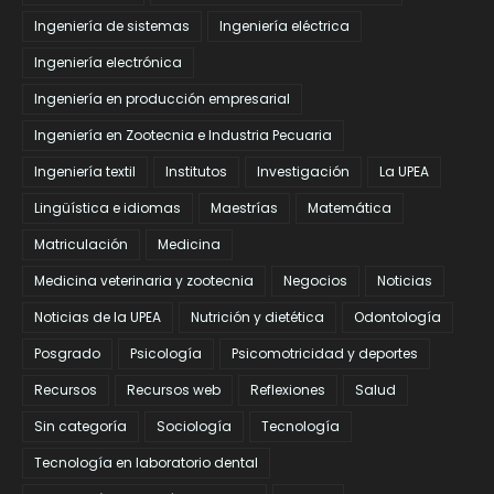
Ingeniería de sistemas
Ingeniería eléctrica
Ingeniería electrónica
Ingeniería en producción empresarial
Ingeniería en Zootecnia e Industria Pecuaria
Ingeniería textil
Institutos
Investigación
La UPEA
Lingüística e idiomas
Maestrías
Matemática
Matriculación
Medicina
Medicina veterinaria y zootecnia
Negocios
Noticias
Noticias de la UPEA
Nutrición y dietética
Odontología
Posgrado
Psicología
Psicomotricidad y deportes
Recursos
Recursos web
Reflexiones
Salud
Sin categoría
Sociología
Tecnología
Tecnología en laboratorio dental