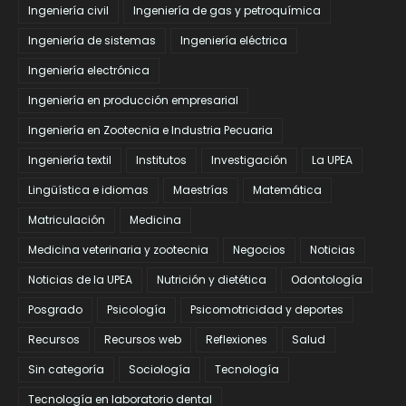
Ingeniería civil
Ingeniería de gas y petroquímica
Ingeniería de sistemas
Ingeniería eléctrica
Ingeniería electrónica
Ingeniería en producción empresarial
Ingeniería en Zootecnia e Industria Pecuaria
Ingeniería textil
Institutos
Investigación
La UPEA
Lingüística e idiomas
Maestrías
Matemática
Matriculación
Medicina
Medicina veterinaria y zootecnia
Negocios
Noticias
Noticias de la UPEA
Nutrición y dietética
Odontología
Posgrado
Psicología
Psicomotricidad y deportes
Recursos
Recursos web
Reflexiones
Salud
Sin categoría
Sociología
Tecnología
Tecnología en laboratorio dental