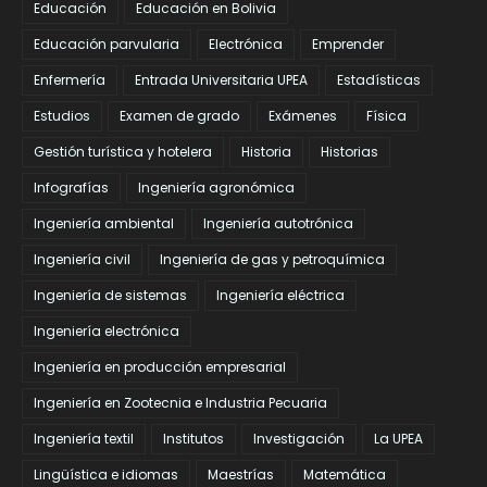
Educación
Educación en Bolivia
Educación parvularia
Electrónica
Emprender
Enfermería
Entrada Universitaria UPEA
Estadísticas
Estudios
Examen de grado
Exámenes
Física
Gestión turística y hotelera
Historia
Historias
Infografías
Ingeniería agronómica
Ingeniería ambiental
Ingeniería autotrónica
Ingeniería civil
Ingeniería de gas y petroquímica
Ingeniería de sistemas
Ingeniería eléctrica
Ingeniería electrónica
Ingeniería en producción empresarial
Ingeniería en Zootecnia e Industria Pecuaria
Ingeniería textil
Institutos
Investigación
La UPEA
Lingüística e idiomas
Maestrías
Matemática