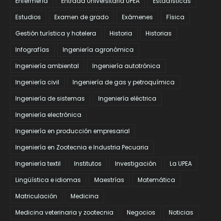
Enfermería
Entrada Universitaria UPEA
Estadísticas
Estudios
Examen de grado
Exámenes
Física
Gestión turística y hotelera
Historia
Historias
Infografías
Ingeniería agronómica
Ingeniería ambiental
Ingeniería autotrónica
Ingeniería civil
Ingeniería de gas y petroquímica
Ingeniería de sistemas
Ingeniería eléctrica
Ingeniería electrónica
Ingeniería en producción empresarial
Ingeniería en Zootecnia e Industria Pecuaria
Ingeniería textil
Institutos
Investigación
La UPEA
Lingüística e idiomas
Maestrías
Matemática
Matriculación
Medicina
Medicina veterinaria y zootecnia
Negocios
Noticias