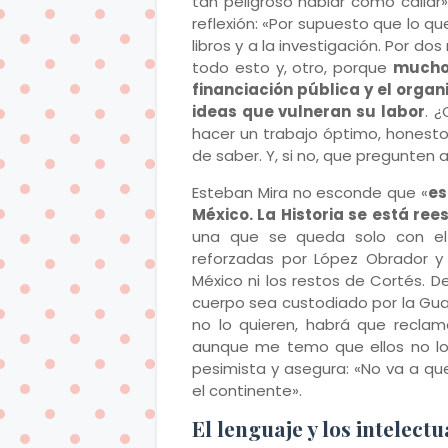
tan peligroso hablar como callar
reflexión: «Por supuesto que lo qu
libros y a la investigación. Por d
todo esto y, otro, porque
muchos
financiación pública y el organ
ideas que vulneran su labor
. 
hacer un trabajo óptimo, honesto y
de saber. Y, si no, que pregunten
Esteban Mira no esconde que «
es
México. La Historia se está re
una que se queda solo con el t
reforzadas por López Obrador y 
México ni los restos de Cortés. 
cuerpo sea custodiado por la Guard
no lo quieren, habrá que reclama
aunque me temo que ellos no lo q
pesimista y asegura: «No va a qu
el continente».
El lenguaje y los intelectu