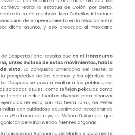
n levantar una escultura a una mujer olmeca. Me
nlleva retirar la estatua de Colón, por cierto,
centra la ira de muchos». Mira Caballos introduce
a sensación de empeoramiento en la relación entre
por dicho asunto, y eso preocupa al mexicano
r de Desperta Ferro, resalta que
en el transcurso
ria, antes incluso de estos movimientos, había
de vista.
La conquista americana del Oeste, al
 la perspectiva de los colonos y los ejércitos de
ndio. Después se pasó a exaltar a las poblaciones
os soldados azules, como reflejan películas como
se tiende a incluir fuentes diversas para alcanzar
jemplos de esto son «La tierra llora», de Peter
s indias con cuidadosa ecuanimidad incorporando
, o «El retorno del rey», de William Dalrymple, que
Afganistán pero incluyendo fuentes afganas.
de la Universidad Autónoma de Madrid e igualmente