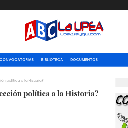
CONVOCATORIAS
BIBLIOTECA
DOCUMENTOS
n política a la Historia?
cción política a la Historia?