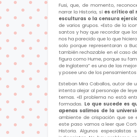
Fusi, que, de momento, reconoc
narrar la Historia, sí
es crítico a
esculturas o la censura ejerc
de varios grupos. «Esto de la ico
santos y hay que recordar que los
nos ha parecido que lo que hicieron
solo porque representaran a Bud
también rechazable en el caso de
figura como Hume, porque su famili
de Inglaterra” es una de las mejo
y posee uno de los pensamientos l
Esteban Mira Caballos, autor de 
intenta alejar al personaje de ley
temas. «El problema no está entr
formadas.
Lo que sucede es qu
apenas salimos de la univers
ambiente de crispación que se 
este paso vamos a leer que Corté
Historia. Algunos especialista