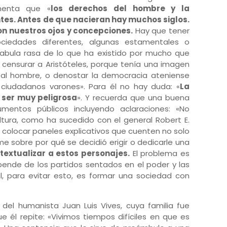
menta que «
los derechos del hombre y la
es. Antes de que nacieran hay muchos siglos.
n nuestros ojos y concepciones.
Hay que tener
iedades diferentes, algunas estamentales o
tabula rasa de lo que ha existido por mucho que
a censurar a Aristóteles, porque tenía una imagen
r al hombre, o denostar la democracia ateniense
 ciudadanos varones». Para él no hay duda: «
La
 ser muy peligrosa
». Y recuerda que una buena
numentos públicos incluyendo aclaraciones: «No
ltura, como ha sucedido con el general Robert E.
 colocar paneles explicativos que cuenten no solo
me sobre por qué se decidió erigir o dedicarle una
textualizar a estos personajes.
El problema es
pende de los partidos sentados en el poder y las
l, para evitar esto, es formar una sociedad con
 del humanista Juan Luis Vives, cuya familia fue
ue él repite: «Vivimos tiempos difíciles en que es