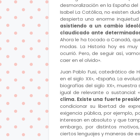
desmoralización en la España del s
Isabel La Católica, no existen d
despierta una enorme inquietud 
asistiendo a un cambio ideol
claudicado ante determinado
Ahora le ha tocado a Canadá, que 
modas. La Historia hoy es mu
ocurrió. Pero, de seguir así, vamo
caer en el olvido».
Juan Pablo Fusi, catedrático de Hi
en el siglo XX», «España. La evolu
biografías del siglo XX», muestr
igual de relevante o sustancial: 
clima. Existe una fuerte presió
condicionar su libertad de exp
exigencia pública, por ejemplo, p
interesan en absoluto y que tamp
embargo, por distintos motivos
ciertos lenguajes y maneras de exp