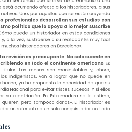
». Una sentencia que le sirve de preámbulo a una
e está ocurriendo afecta a los historiadores, a sus
os motivos. Uno, por aquellos que se están creyendo
 profesionales desarrollan sus estudios con
ismo político que lo apoya a lo mejor suscribe
¿Cómo puede un historiador en estas condiciones
, a la vez, sustraerse a su realidad? Es muy fácil
 a muchos historiadores en Barcelona».
ta revisión es preocupante. No solo sucede en
escribiendo en todo el continente americano
. Es
itular. Las masas son manipulables y, ahora,
los indigenistas, van a lograr que no quede en
De hecho, ya he propuesto la necesidad de que su
ia Nacional para evitar tristes sucesos. Y si ellos
r su repatriación. En Extremadura se le estima,
uieren, pero tampoco darlos». El historiador es
edar un referente a un solo conquistador en todo
ales