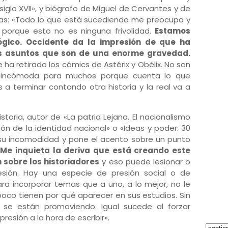
iglo XVII», y biógrafo de Miguel de Cervantes y de
udas: «Todo lo que está sucediendo me preocupa y
porque esto no es ninguna frivolidad.
Estamos
ógico. Occidente da la impresión de que ha
s asuntos que son de una enorme gravedad.
ha retirado los cómics de Astérix y Obélix. No son
y incómoda para muchos porque cuenta lo que
s a terminar contando otra historia y la real va a
storia, autor de «La patria Lejana. El nacionalismo
ción de la identidad nacional» o «Ideas y poder: 30
a su incomodidad y pone el acento sobre un punto
«
Me inquieta la deriva que está creando este
n sobre los historiadores
y eso puede lesionar o
resión. Hay una especie de presión social o de
ara incorporar temas que a uno, a lo mejor, no le
oco tienen por qué aparecer en sus estudios. Sin
, se están promoviendo. Igual sucede al forzar
resión a la hora de escribir».