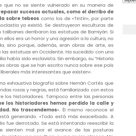
e que no se siente vulnerado en su manera de
l repasar sucesos actuales, como el derribo de
ida sobre tebeos
como los de «Tintín», por parte
noclastia ya existió. Se destruyeron esculturas de
 talibanes derribaron las estatuas de Bamiyán. Si
 ellos era un horror y una agresión a la cultura, no
a, sino porque, además, eran obras de arte, es
 las estatuas en Occidente. Ha sucedido con una
a había sido esclavista. Sin embargo, su “Historia
res obras que se han escrito nunca sobre ese país
iberales más interesantes que existen».
una exhaustiva biografía sobre Hernán Cortés que
endas rosas y negras, está familiarizado con estos
e los historiadores. Tampoco entre las personas
e los historiadores hemos perdido la calle y
idad. No trascendemos
». Él mismo reconoce el
está generando. «Todo está más exacerbado. A
s fue derrotado. Se está intentando reescribir la
s se sienten mal por el avance de las posturas