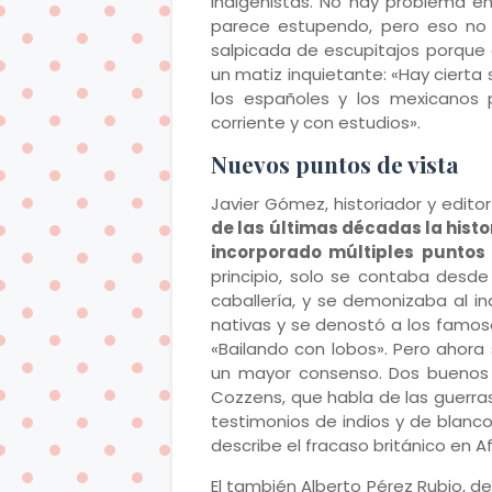
indigenistas. No hay problema e
parece estupendo, pero eso no co
salpicada de escupitajos porque 
un matiz inquietante: «Hay ciert
los españoles y los mexicanos 
corriente y con estudios».
Nuevos puntos de vista
Javier Gómez, historiador y edito
de las últimas décadas la histo
incorporado múltiples puntos 
principio, solo se contaba desde
caballería, y se demonizaba al i
nativas y se denostó a los famos
«Bailando con lobos». Pero ahora 
un mayor consenso. Dos buenos e
Cozzens, que habla de las guerra
testimonios de indios y de blancos
describe el fracaso británico en 
El también Alberto Pérez Rubio, 