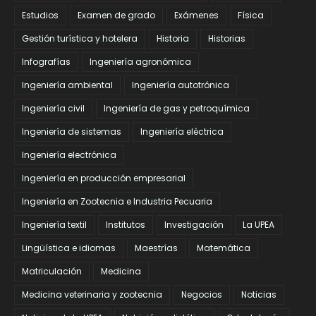
Estudios
Examen de grado
Exámenes
Física
Gestión turística y hotelera
Historia
Historias
Infografías
Ingeniería agronómica
Ingeniería ambiental
Ingeniería autotrónica
Ingeniería civil
Ingeniería de gas y petroquímica
Ingeniería de sistemas
Ingeniería eléctrica
Ingeniería electrónica
Ingeniería en producción empresarial
Ingeniería en Zootecnia e Industria Pecuaria
Ingeniería textil
Institutos
Investigación
La UPEA
Lingüística e idiomas
Maestrías
Matemática
Matriculación
Medicina
Medicina veterinaria y zootecnia
Negocios
Noticias