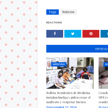
Tags
Noticias
REACTIONS
ENTRADA
MEDICINA
N
Bolivia: Residentes de Medicina
Conclu
instalan huelga y piden cesar el
UPEA d
maltrato y respetar turnos
conden
NOVEMBER 27, 2024
JULY