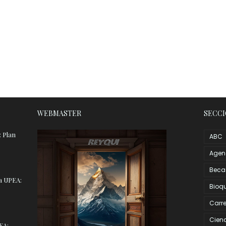
WEBMASTER
SECC
 Plan
ABC
Age
Beca
ra UPEA:
Bioq
Carre
Cien
EA: