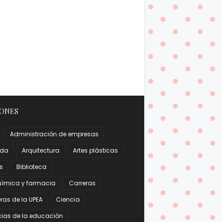
IONES
Administración de empresas
nda
Arquitectura
Artes plásticas
s
Biblioteca
uímica y farmacia
Carreras
ras de la UPEA
Ciencia
cias de la educación