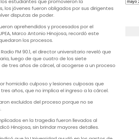
 los estudiantes que promovieron la
, los jóvenes fueron obligados por sus dirigentes
olver disputas de poder.
fueron aprehendidos y procesados por el
la UPEA, Marco Antonio Hinojosa, recordó este
 quedaron los procesos.
adio FM 90.1, el director universitario reveló que
inaria, luego de que cuatro de los siete
de tres años de cárcel, al acogerse a un proceso
or homicidio culposo y lesiones culposas que
s años, que no implica el ingreso a la cárcel.
aron excluidos del proceso porque no se
.
plicados en la tragedia fueron llevados al
dicó Hinojosa, sin brindar mayores detalles.
, indicó que la Universidad ayudó en los gastos de