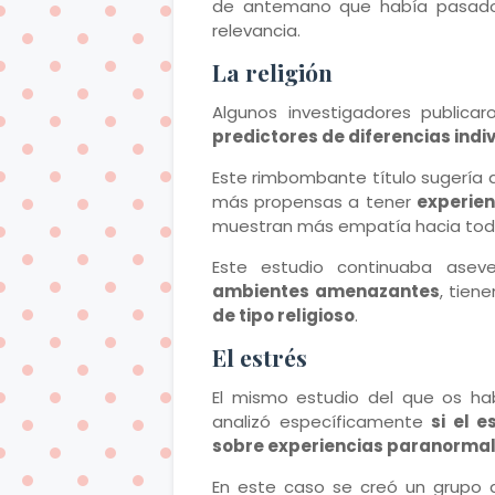
de antemano que había pasado a
relevancia.
La religión
Algunos investigadores publica
predictores de diferencias indi
Este rimbombante título sugería 
más propensas a tener
experien
muestran más empatía hacia todo
Este estudio continuaba aseve
ambientes amenazantes
, tien
de tipo religioso
.
El estrés
El mismo estudio del que os hab
analizó específicamente
si el 
sobre experiencias paranorma
En este caso se creó un grupo 