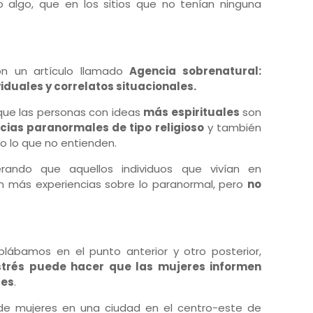
lgo, que en los sitios que no tenían ninguna
ron un artículo llamado
Agencia sobrenatural:
viduales y correlatos situacionales.
que las personas con ideas
más espirituales
son
cias paranormales de tipo religioso
y también
 lo que no entienden.
rando que aquellos individuos que vivían en
en más experiencias sobre lo paranormal, pero
no
lábamos en el punto anterior y otro posterior,
estrés puede hacer que las mujeres informen
les
.
de mujeres en una ciudad en el centro-este de