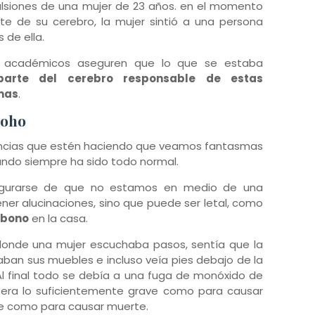
ulsiones de una mujer de 23 años. en el momento
rte de su cerebro, la mujer sintió a una persona
 de ella.
s académicos aseguren que lo que se estaba
parte del cerebro responsable de estas
mas
.
moho
ancias que estén haciendo que veamos fantasmas
uando siempre ha sido todo normal.
segurarse de que no estamos en medio de una
ener alucinaciones, sino que puede ser letal, como
rbono
en la casa.
onde una mujer escuchaba pasos, sentía que la
an sus muebles e incluso veía pies debajo de la
l final todo se debía a una fuga de monóxido de
 era lo suficientemente grave como para causar
nte como para causar muerte.