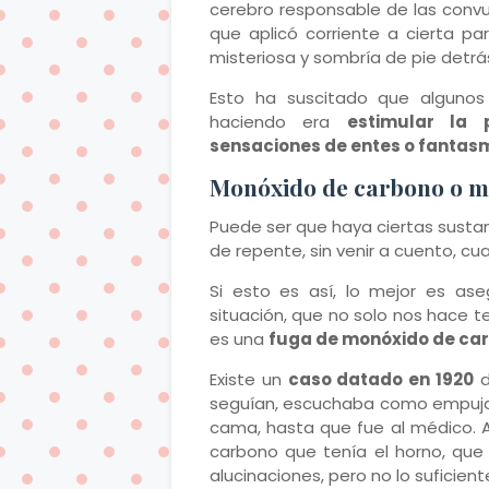
cerebro responsable de las conv
que aplicó corriente a cierta pa
misteriosa y sombría de pie detrás
Esto ha suscitado que alguno
haciendo era
estimular la 
sensaciones de entes o fantas
Monóxido de carbono o 
Puede ser que haya ciertas sust
de repente, sin venir a cuento, c
Si esto es así, lo mejor es a
situación, que no solo nos hace t
es una
fuga de monóxido de ca
Existe un
caso datado en 1920
d
seguían, escuchaba como empujab
cama, hasta que fue al médico. A
carbono que tenía el horno, que
alucinaciones, pero no lo suficie