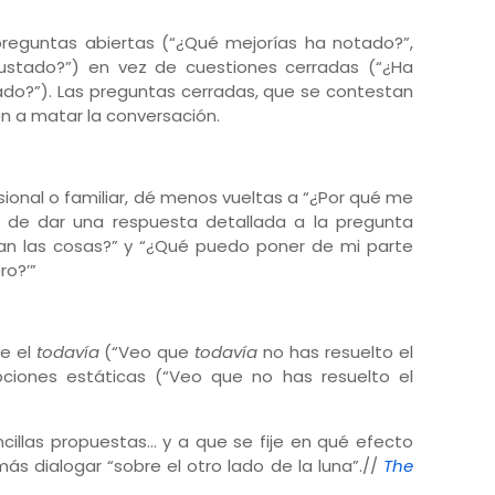
 preguntas abiertas (“¿Qué mejorías ha notado?”,
ustado?”) en vez de cuestiones cerradas (“¿Ha
ado?”). Las preguntas cerradas, que se contestan
en a matar la conversación.
sional o familiar, dé menos vueltas a “¿Por qué me
, de dar una respuesta detallada a la pregunta
n las cosas?” y “¿Qué puedo poner de mi parte
ro?’”
ce el
todavía
(“Veo que
todavía
no has resuelto el
ciones estáticas (“Veo que no has resuelto el
illas propuestas… y a que se fije en qué efecto
ás dialogar “sobre el otro lado de la luna”.//
The