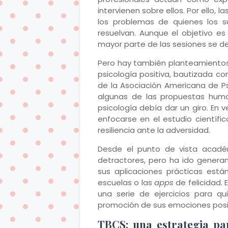
intervienen sobre ellos. Por ello,
los problemas de quienes los su
resuelvan. Aunque el objetivo es
mayor parte de las sesiones se de
Pero hay también planteamientos 
psicología positiva, bautizada c
de la Asociación Americana de Ps
algunas de las propuestas huma
psicología debía dar un giro. En 
enfocarse en el estudio científic
resiliencia ante la adversidad.
Desde el punto de vista académ
detractores, pero ha ido generan
sus aplicaciones prácticas está
escuelas o las
apps
de felicidad. 
una serie de ejercicios para q
promoción de sus emociones positi
TBCS: una estrategia pa