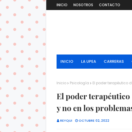
INICIO
NOSOTROS
CONTACTO
INICIO
LA UPEA
CARRERAS
Inicio
Psicología
El poder terapéutico 
El poder terapéutico 
y no en los problema
REYQUI
OCTUBRE 02, 2022