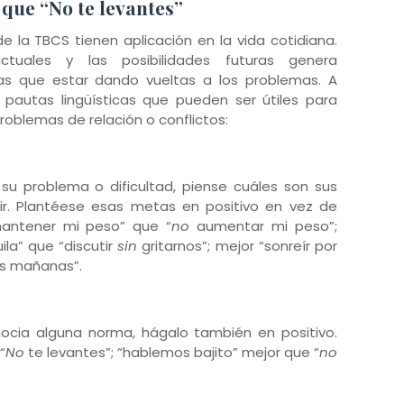
que “No te levantes”
e la TBCS tienen aplicación en la vida cotidiana.
tuales y las posibilidades futuras genera
as que estar dando vueltas a los problemas. A
pautas lingüísticas que pueden ser útiles para
roblemas de relación o conflictos:
 su problema o dificultad, piense cuáles son sus
ir. Plantéese esas metas en positivo en vez de
mantener mi peso” que “
no
aumentar mi peso”;
ila” que “discutir
sin
gritarnos”; mejor “sonreír por
las mañanas”.
gocia alguna norma, hágalo también en positivo.
“
No
te levantes”; “hablemos bajito” mejor que “
no