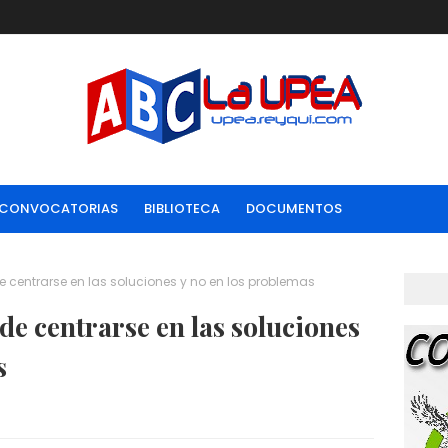
CONVOCATORIAS
BIBLIOTECA
DOCUMENTOS
de centrarse en las soluciones y no en los problemas
de centrarse en las soluciones
s