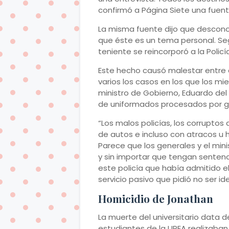
confirmó a Página Siete una fuente
La misma fuente dijo que descono
que éste es un tema personal. Seg
teniente se reincorporó a la Policí
Este hecho causó malestar entre o
varios los casos en los que los m
ministro de Gobierno, Eduardo del 
de uniformados procesados por gr
“Los malos policías, los corruptos
de autos e incluso con atracos u 
Parece que los generales y el min
y sin importar que tengan sentenci
este policía que había admitido el
servicio pasivo que pidió no ser id
Homicidio de Jonathan
La muerte del universitario data d
estudiantes de la UPEA realizaban