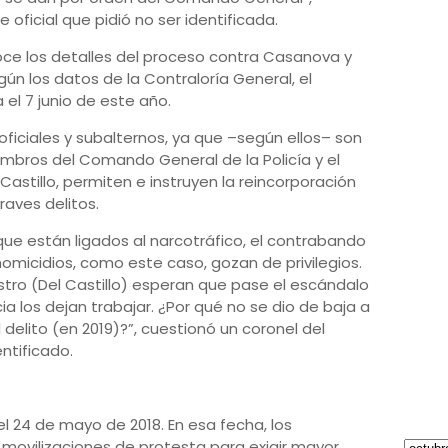
 oficial que pidió no ser identificada.
ce los detalles del proceso contra Casanova y
ún los datos de la Contraloría General, el
a el 7 junio de este año.
ficiales y subalternos, ya que –según ellos– son
iembros del Comando General de la Policía y el
Castillo, permiten e instruyen la reincorporación
aves delitos.
 que están ligados al narcotráfico, el contrabando
homicidios, como este caso, gozan de privilegios.
istro (Del Castillo) esperan que pase el escándalo
a los dejan trabajar. ¿Por qué no se dio de baja a
 delito (en 2019)?”, cuestionó un coronel del
entificado.
el 24 de mayo de 2018. En esa fecha, los
 movilizaciones de protesta para exigir mayor