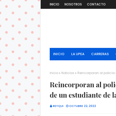
INICIO
NOSOTROS
CONTACTO
INICIO
LA UPEA
CARRERAS
Inicio
Noticias
Reincorporan al policía
Reincorporan al poli
de un estudiante de 
REYQUI
OCTUBRE 22, 2022