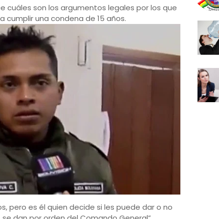
 cuáles son los argumentos legales por los que
bía cumplir una condena de 15 años.
os, pero es él quien decide si les puede dar o no
os se dan por orden del Comando General”,