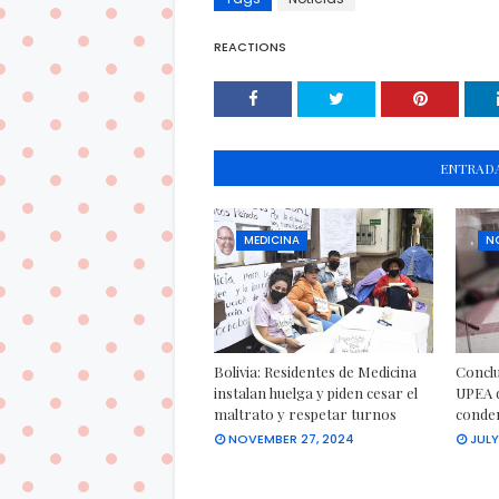
REACTIONS
ENTRADA
MEDICINA
N
Bolivia: Residentes de Medicina
Conclu
instalan huelga y piden cesar el
UPEA d
maltrato y respetar turnos
conden
NOVEMBER 27, 2024
JULY