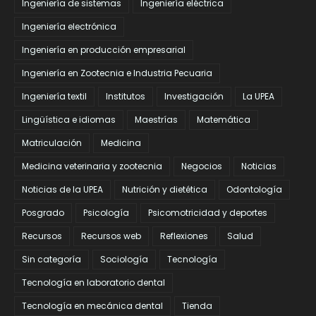
Ingeniería de sistemas
Ingeniería eléctrica
Ingeniería electrónica
Ingeniería en producción empresarial
Ingeniería en Zootecnia e Industria Pecuaria
Ingeniería textil
Institutos
Investigación
La UPEA
Lingüística e idiomas
Maestrías
Matemática
Matriculación
Medicina
Medicina veterinaria y zootecnia
Negocios
Noticias
Noticias de la UPEA
Nutrición y dietética
Odontología
Posgrado
Psicología
Psicomotricidad y deportes
Recursos
Recursos web
Reflexiones
Salud
Sin categoría
Sociología
Tecnología
Tecnología en laboratorio dental
Tecnología en mecánica dental
Tienda