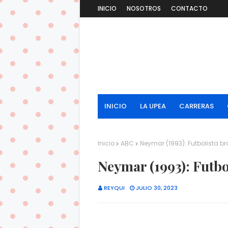
INICIO
NOSOTROS
CONTACTO
INICIO
LA UPEA
CARRERAS
Inicio
ABC
Neymar (1993): Futbolista br
Neymar (1993): Futbo
REYQUI
JULIO 30, 2023