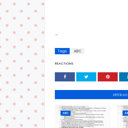
_
Tags
ABC
REACTIONS
ENTRADA
ABC
A