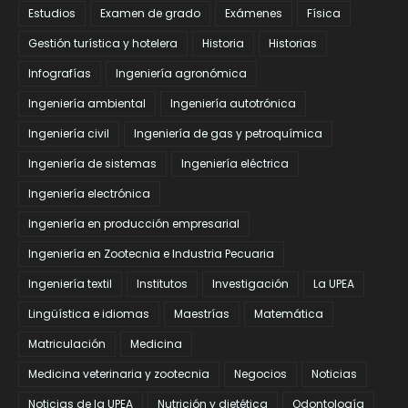
Estudios
Examen de grado
Exámenes
Física
Gestión turística y hotelera
Historia
Historias
Infografías
Ingeniería agronómica
Ingeniería ambiental
Ingeniería autotrónica
Ingeniería civil
Ingeniería de gas y petroquímica
Ingeniería de sistemas
Ingeniería eléctrica
Ingeniería electrónica
Ingeniería en producción empresarial
Ingeniería en Zootecnia e Industria Pecuaria
Ingeniería textil
Institutos
Investigación
La UPEA
Lingüística e idiomas
Maestrías
Matemática
Matriculación
Medicina
Medicina veterinaria y zootecnia
Negocios
Noticias
Noticias de la UPEA
Nutrición y dietética
Odontología