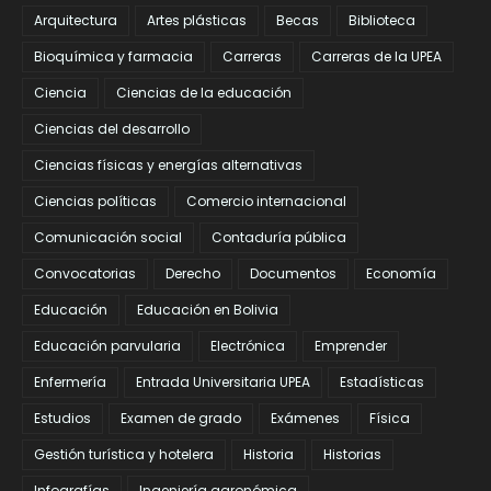
Arquitectura
Artes plásticas
Becas
Biblioteca
Bioquímica y farmacia
Carreras
Carreras de la UPEA
Ciencia
Ciencias de la educación
Ciencias del desarrollo
Ciencias físicas y energías alternativas
Ciencias políticas
Comercio internacional
Comunicación social
Contaduría pública
Convocatorias
Derecho
Documentos
Economía
Educación
Educación en Bolivia
Educación parvularia
Electrónica
Emprender
Enfermería
Entrada Universitaria UPEA
Estadísticas
Estudios
Examen de grado
Exámenes
Física
Gestión turística y hotelera
Historia
Historias
Infografías
Ingeniería agronómica