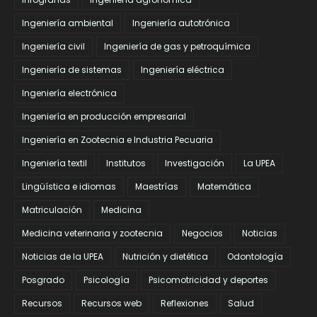
Ingeniería ambiental
Ingeniería autotrónica
Ingeniería civil
Ingeniería de gas y petroquímica
Ingeniería de sistemas
Ingeniería eléctrica
Ingeniería electrónica
Ingeniería en producción empresarial
Ingeniería en Zootecnia e Industria Pecuaria
Ingeniería textil
Institutos
Investigación
La UPEA
Lingüística e idiomas
Maestrías
Matemática
Matriculación
Medicina
Medicina veterinaria y zootecnia
Negocios
Noticias
Noticias de la UPEA
Nutrición y dietética
Odontología
Posgrado
Psicología
Psicomotricidad y deportes
Recursos
Recursos web
Reflexiones
Salud