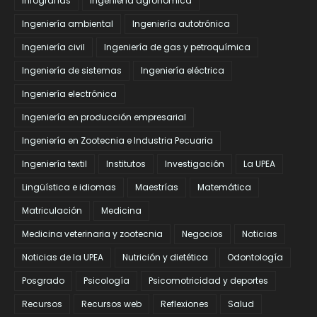
Infografías
Ingeniería agronómica
Ingeniería ambiental
Ingeniería autotrónica
Ingeniería civil
Ingeniería de gas y petroquímica
Ingeniería de sistemas
Ingeniería eléctrica
Ingeniería electrónica
Ingeniería en producción empresarial
Ingeniería en Zootecnia e Industria Pecuaria
Ingeniería textil
Institutos
Investigación
La UPEA
Lingüística e idiomas
Maestrías
Matemática
Matriculación
Medicina
Medicina veterinaria y zootecnia
Negocios
Noticias
Noticias de la UPEA
Nutrición y dietética
Odontología
Posgrado
Psicología
Psicomotricidad y deportes
Recursos
Recursos web
Reflexiones
Salud