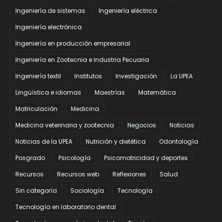
Ingeniería de sistemas
Ingeniería eléctrica
Ingeniería electrónica
Ingeniería en producción empresarial
Ingeniería en Zootecnia e Industria Pecuaria
Ingeniería textil
Institutos
Investigación
La UPEA
Lingüística e idiomas
Maestrías
Matemática
Matriculación
Medicina
Medicina veterinaria y zootecnia
Negocios
Noticias
Noticias de la UPEA
Nutrición y dietética
Odontología
Posgrado
Psicología
Psicomotricidad y deportes
Recursos
Recursos web
Reflexiones
Salud
Sin categoría
Sociología
Tecnología
Tecnología en laboratorio dental