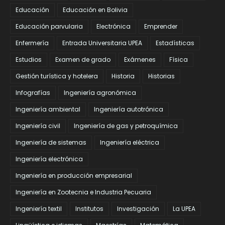
Educación
Educación en Bolivia
Educación parvularia
Electrónica
Emprender
Enfermería
Entrada Universitaria UPEA
Estadísticas
Estudios
Examen de grado
Exámenes
Física
Gestión turística y hotelera
Historia
Historias
Infografías
Ingeniería agronómica
Ingeniería ambiental
Ingeniería autotrónica
Ingeniería civil
Ingeniería de gas y petroquímica
Ingeniería de sistemas
Ingeniería eléctrica
Ingeniería electrónica
Ingeniería en producción empresarial
Ingeniería en Zootecnia e Industria Pecuaria
Ingeniería textil
Institutos
Investigación
La UPEA