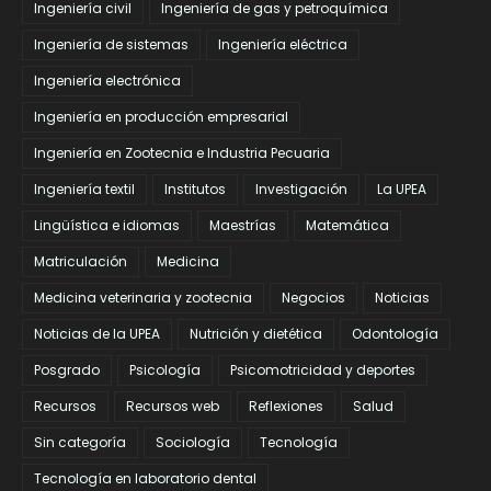
Ingeniería civil
Ingeniería de gas y petroquímica
Ingeniería de sistemas
Ingeniería eléctrica
Ingeniería electrónica
Ingeniería en producción empresarial
Ingeniería en Zootecnia e Industria Pecuaria
Ingeniería textil
Institutos
Investigación
La UPEA
Lingüística e idiomas
Maestrías
Matemática
Matriculación
Medicina
Medicina veterinaria y zootecnia
Negocios
Noticias
Noticias de la UPEA
Nutrición y dietética
Odontología
Posgrado
Psicología
Psicomotricidad y deportes
Recursos
Recursos web
Reflexiones
Salud
Sin categoría
Sociología
Tecnología
Tecnología en laboratorio dental