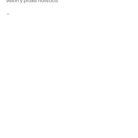
visión y praxis holística.
_