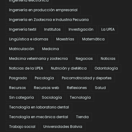
Ingeniería electrónica
Ingeniería en producción empresarial
Ingeniería en Zootecnia e Industria Pecuaria
Ingeniería textil
Institutos
Investigación
La UPEA
Lingüística e idiomas
Maestrías
Matemática
Matriculación
Medicina
Medicina veterinaria y zootecnia
Negocios
Noticias
Noticias de la UPEA
Nutrición y dietética
Odontología
Posgrado
Psicología
Psicomotricidad y deportes
Recursos
Recursos web
Reflexiones
Salud
Sin categoría
Sociología
Tecnología
Tecnología en laboratorio dental
Tecnología en mecánica dental
Tienda
Trabajo social
Universidades Bolivia