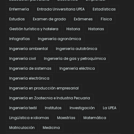
Enfermería
Entrada Universitaria UPEA
Estadísticas
Estudios
Examen de grado
Exámenes
Física
Gestión turística y hotelera
Historia
Historias
Infografías
Ingeniería agronómica
Ingeniería ambiental
Ingeniería autotrónica
Ingeniería civil
Ingeniería de gas y petroquímica
Ingeniería de sistemas
Ingeniería eléctrica
Ingeniería electrónica
Ingeniería en producción empresarial
Ingeniería en Zootecnia e Industria Pecuaria
Ingeniería textil
Institutos
Investigación
La UPEA
Lingüística e idiomas
Maestrías
Matemática
Matriculación
Medicina