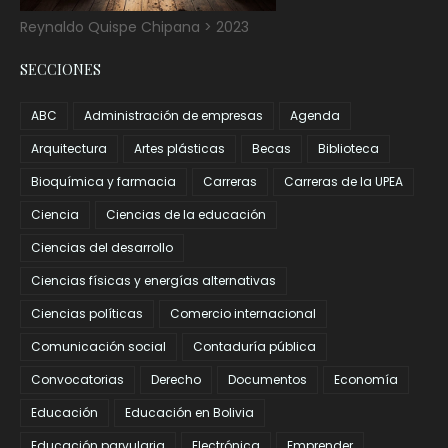
Reynaldo Quispe Chipana > 2023
SECCIONES
ABC
Administración de empresas
Agenda
Arquitectura
Artes plásticas
Becas
Biblioteca
Bioquímica y farmacia
Carreras
Carreras de la UPEA
Ciencia
Ciencias de la educación
Ciencias del desarrollo
Ciencias físicas y energías alternativas
Ciencias políticas
Comercio internacional
Comunicación social
Contaduría pública
Convocatorias
Derecho
Documentos
Economía
Educación
Educación en Bolivia
Educación parvularia
Electrónica
Emprender