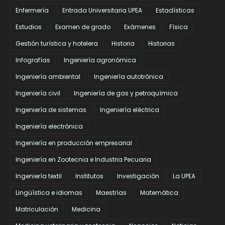
Enfermería
Entrada Universitaria UPEA
Estadísticas
Estudios
Examen de grado
Exámenes
Física
Gestión turística y hotelera
Historia
Historias
Infografías
Ingeniería agronómica
Ingeniería ambiental
Ingeniería autotrónica
Ingeniería civil
Ingeniería de gas y petroquímica
Ingeniería de sistemas
Ingeniería eléctrica
Ingeniería electrónica
Ingeniería en producción empresarial
Ingeniería en Zootecnia e Industria Pecuaria
Ingeniería textil
Institutos
Investigación
La UPEA
Lingüística e idiomas
Maestrías
Matemática
Matriculación
Medicina