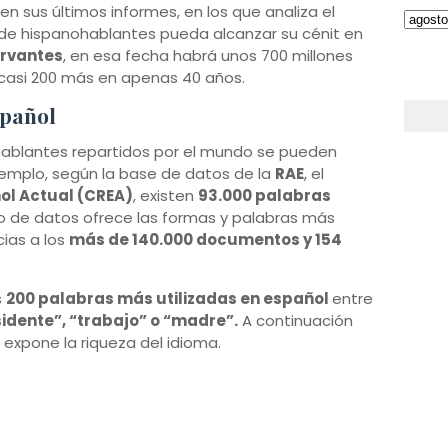
en sus últimos informes, en los que analiza el
a de hispanohablantes pueda alcanzar su cénit en
ervantes
, en esa fecha habrá unos 700 millones
casi 200 más en apenas 40 años.
spañol
hablantes repartidos por el mundo se pueden
jemplo, según la base de datos de la
RAE
, el
ol Actual (CREA)
, existen
93.000 palabras
 de datos ofrece las formas y palabras más
ias a los
más de 140.000 documentos y 154
s
200 palabras más utilizadas en español
entre
idente”, “trabajo” o “madre”.
A continuación
 expone la riqueza del idioma.