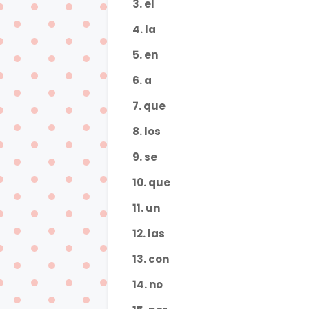
3. el
4. la
5. en
6. a
7. que
8. los
9. se
10. que
11. un
12. las
13. con
14. no