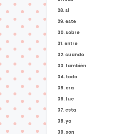
28. si
29. este
30. sobre
31. entre
32. cuando
33. también
34. todo
35. era
36. fue
37. esta
38. ya
39. son