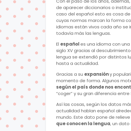
Con el paso de los años, además,
de aparecer diccionarios o institu
caso del español esto es cosa de
cuyas normas marcan la forma corr
idiomas están vivos cada año se 
todavía más las lenguas.
El
español
es una idioma con una r
siglo XV gracias al descubrimient
lengua se extendió por distintos 
hasta a actualidad.
Gracias a su
expansión
y popular
momento de forma. Algunos motes
según el país donde nos encon
“coger” y su gran diferencia entre
Así las cosas, según los datos má
actualidad hablan español alrede
mundo. Este dato pone de relieve
que conocen la lengua
, un dato