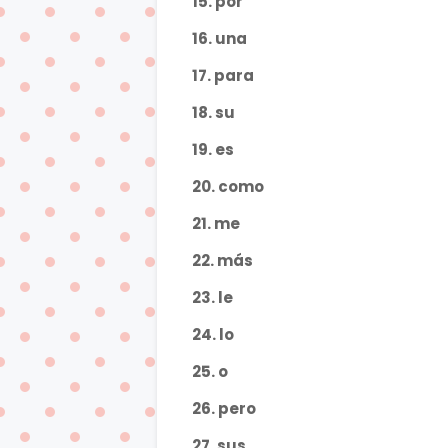
15. por
16. una
17. para
18. su
19. es
20. como
21. me
22. más
23. le
24. lo
25. o
26. pero
27. sus