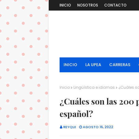
INICIO
NOSOTROS
CONTACTO
INICIO
LA UPEA
CARRERAS
Inicio
Lingüística e idiomas
¿Cuáles so
¿Cuáles son las 200 
español?
REYQUI
AGOSTO 16, 2022