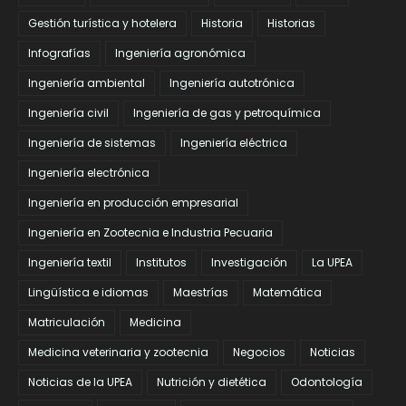
Gestión turística y hotelera
Historia
Historias
Infografías
Ingeniería agronómica
Ingeniería ambiental
Ingeniería autotrónica
Ingeniería civil
Ingeniería de gas y petroquímica
Ingeniería de sistemas
Ingeniería eléctrica
Ingeniería electrónica
Ingeniería en producción empresarial
Ingeniería en Zootecnia e Industria Pecuaria
Ingeniería textil
Institutos
Investigación
La UPEA
Lingüística e idiomas
Maestrías
Matemática
Matriculación
Medicina
Medicina veterinaria y zootecnia
Negocios
Noticias
Noticias de la UPEA
Nutrición y dietética
Odontología