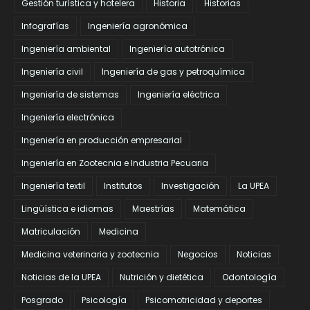
Gestión turística y hotelera
Historia
Historias
Infografías
Ingeniería agronómica
Ingeniería ambiental
Ingeniería autotrónica
Ingeniería civil
Ingeniería de gas y petroquímica
Ingeniería de sistemas
Ingeniería eléctrica
Ingeniería electrónica
Ingeniería en producción empresarial
Ingeniería en Zootecnia e Industria Pecuaria
Ingeniería textil
Institutos
Investigación
La UPEA
Lingüística e idiomas
Maestrías
Matemática
Matriculación
Medicina
Medicina veterinaria y zootecnia
Negocios
Noticias
Noticias de la UPEA
Nutrición y dietética
Odontología
Posgrado
Psicología
Psicomotricidad y deportes