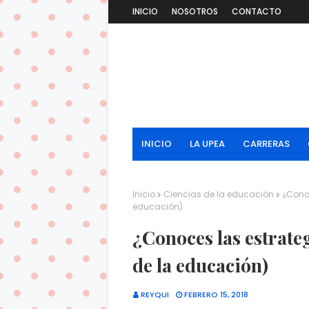
INICIO
NOSOTROS
CONTACTO
INICIO
LA UPEA
CARRERAS
Inicio
Ciencias de la educación
¿Cono
educación)
¿Conoces las estrate
de la educación)
REYQUI
FEBRERO 15, 2018