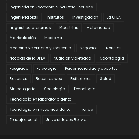
Ingeniería en Zootecnia e Industria Pecuaria
Ingeniería textil
Institutos
Investigación
La UPEA
Lingüística e idiomas
Maestrías
Matemática
Matriculación
Medicina
Medicina veterinaria y zootecnia
Negocios
Noticias
Noticias de la UPEA
Nutrición y dietética
Odontología
Posgrado
Psicología
Psicomotricidad y deportes
Recursos
Recursos web
Reflexiones
Salud
Sin categoría
Sociología
Tecnología
Tecnología en laboratorio dental
Tecnología en mecánica dental
Tienda
Trabajo social
Universidades Bolivia