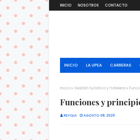
INICIO
NOSOTROS
CONTACTO
INICIO
LA UPEA
CARRERAS
Inicio
Gestión turística y hotelera
Funci
Funciones y principio
REYQUI
AGOSTO 08, 2020