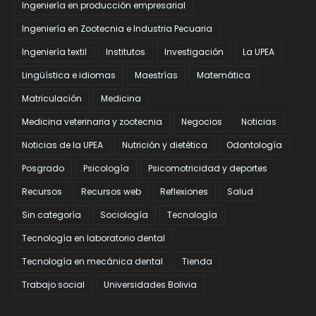
Ingeniería en producción empresarial
Ingeniería en Zootecnia e Industria Pecuaria
Ingeniería textil
Institutos
Investigación
La UPEA
Lingüística e idiomas
Maestrías
Matemática
Matriculación
Medicina
Medicina veterinaria y zootecnia
Negocios
Noticias
Noticias de la UPEA
Nutrición y dietética
Odontología
Posgrado
Psicología
Psicomotricidad y deportes
Recursos
Recursos web
Reflexiones
Salud
Sin categoría
Sociología
Tecnología
Tecnología en laboratorio dental
Tecnología en mecánica dental
Tienda
Trabajo social
Universidades Bolivia