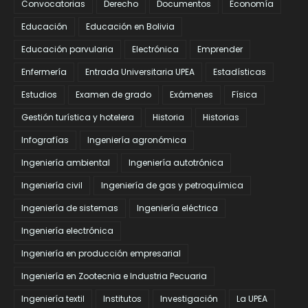
Convocatorias
Derecho
Documentos
Economía
Educación
Educación en Bolivia
Educación parvularia
Electrónica
Emprender
Enfermería
Entrada Universitaria UPEA
Estadísticas
Estudios
Examen de grado
Exámenes
Física
Gestión turística y hotelera
Historia
Historias
Infografías
Ingeniería agronómica
Ingeniería ambiental
Ingeniería autotrónica
Ingeniería civil
Ingeniería de gas y petroquímica
Ingeniería de sistemas
Ingeniería eléctrica
Ingeniería electrónica
Ingeniería en producción empresarial
Ingeniería en Zootecnia e Industria Pecuaria
Ingeniería textil
Institutos
Investigación
La UPEA