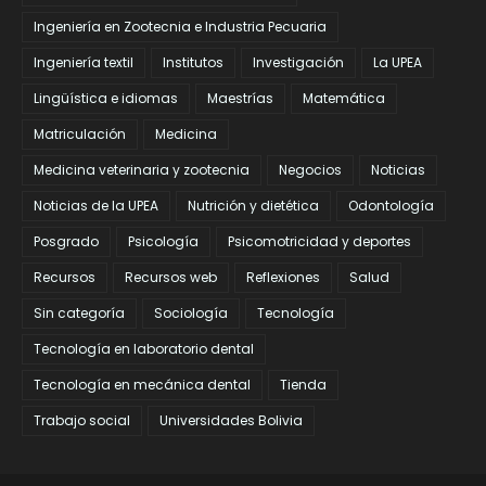
Ingeniería en Zootecnia e Industria Pecuaria
Ingeniería textil
Institutos
Investigación
La UPEA
Lingüística e idiomas
Maestrías
Matemática
Matriculación
Medicina
Medicina veterinaria y zootecnia
Negocios
Noticias
Noticias de la UPEA
Nutrición y dietética
Odontología
Posgrado
Psicología
Psicomotricidad y deportes
Recursos
Recursos web
Reflexiones
Salud
Sin categoría
Sociología
Tecnología
Tecnología en laboratorio dental
Tecnología en mecánica dental
Tienda
Trabajo social
Universidades Bolivia