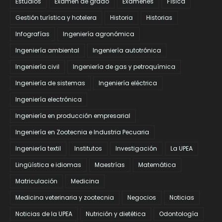
Estudios
Examen de grado
Exámenes
Física
Gestión turística y hotelera
Historia
Historias
Infografías
Ingeniería agronómica
Ingeniería ambiental
Ingeniería autotrónica
Ingeniería civil
Ingeniería de gas y petroquímica
Ingeniería de sistemas
Ingeniería eléctrica
Ingeniería electrónica
Ingeniería en producción empresarial
Ingeniería en Zootecnia e Industria Pecuaria
Ingeniería textil
Institutos
Investigación
La UPEA
Lingüística e idiomas
Maestrías
Matemática
Matriculación
Medicina
Medicina veterinaria y zootecnia
Negocios
Noticias
Noticias de la UPEA
Nutrición y dietética
Odontología